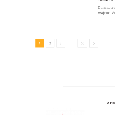
Yonite
-
4 
Dans notre
majeur : éq
...
1
2
3
60
À PR