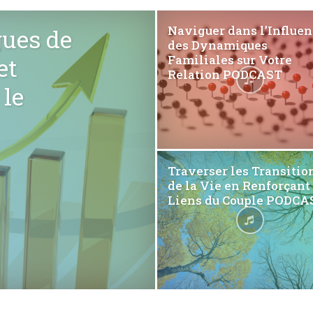
Naviguer dans l’Influen
gues de
des Dynamiques
Fraternelle
et
Familiales sur Votre
Relation PODCAST
le
–
Traverser les Transitio
de la Vie en Renforçant 
Liens du Couple PODCA
AFF