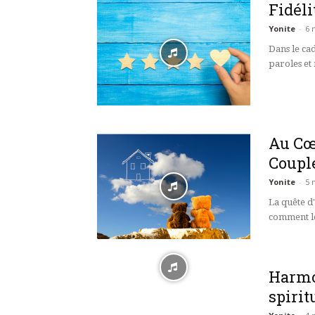
Fidéli
Yonite
-
6 
Dans le ca
paroles et 
Au Cœu
Coupl
Yonite
-
5 
La quête d
comment le
Harmon
spiritu