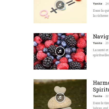
Yonite
-
24
Dans la qu
la richesse 
Navigu
Yonite
-
23
La santé et
spirituelles
Harmon
Spiri
Yonite
-
22
Dans le tis
juives, qui