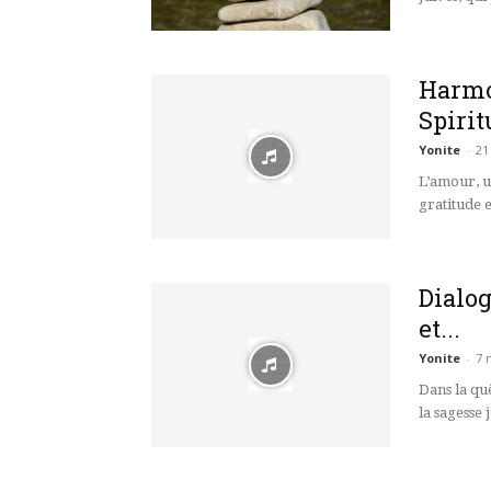
Harmo
Spiri
Yonite
-
21
L’amour, un
gratitude e
Dialog
et...
Yonite
-
7 
Dans la qu
la sagesse 