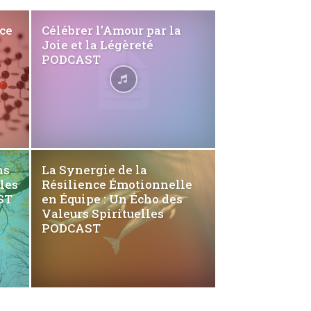
ce
Célébrer l’Amour par la
Joie et la Légèreté
PODCAST
ns
La Synergie de la
les
Résilience Émotionnelle
ST
en Équipe : Un Écho des
Valeurs Spirituelles
PODCAST