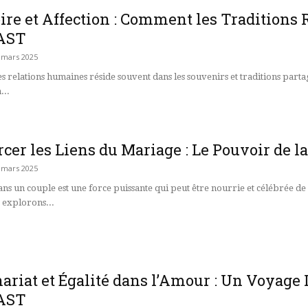
e et Affection : Comment les Traditions 
AST
 mars 2025
es relations humaines réside souvent dans les souvenirs et traditions parta
...
cer les Liens du Mariage : Le Pouvoir de l
 mars 2025
ns un couple est une force puissante qui peut être nourrie et célébrée de
s explorons...
ariat et Égalité dans l’Amour : Un Voyage 
AST