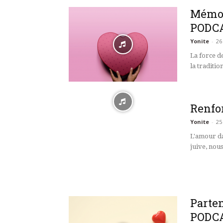
Mémoir
PODC
Yonite
-
26
La force d
la tradition
Renfor
Yonite
-
25
L'amour da
juive, nou
Parten
PODC