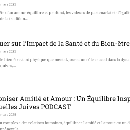
 mars 2025
ête d’un amour équilibré et profond, les valeurs de partenariat et d’éga
de la tradition...
er sur l’Impact de la Santé et du Bien-êt
 mars 2025
 le bien-être, tant physique que mental, jouent un rôle crucial dans la dyn
 juives,...
iser Amitié et Amour : Un Équilibre Insp
tuelles Juives PODCAST
 mars 2025
su complexe des relations humaines, équilibrer l'amitié et l'amour est un dé
 prônent la...