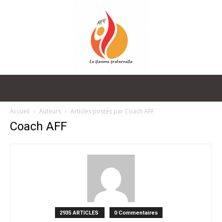
La
Accueil
Auteurs
Articles postés par Coach AFF
Coach AFF
Flamme
Fraternelle
2935 ARTICLES
0 Commentaires