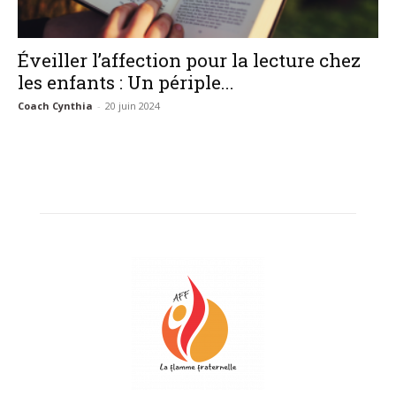
–
Éveiller l’affection pour la lecture chez
les enfants : Un périple...
AFF
Coach Cynthia
-
20 juin 2024