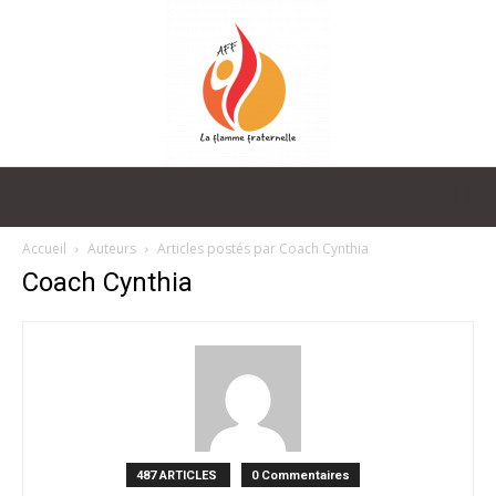
La
Accueil
Auteurs
Articles postés par Coach Cynthia
Coach Cynthia
Flamme
Fraternelle
487 ARTICLES
0 Commentaires