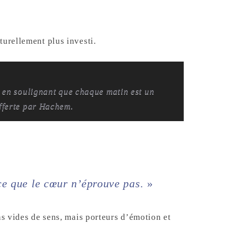
turellement plus investi.
 en soulignant que chaque matin est un
fferte par Hachem.
ce que le cœur n’éprouve pas.
»
as vides de sens, mais porteurs d’émotion et