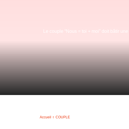
Le couple “Nous = toi + moi” doit bâtir un
Accueil
COUPLE