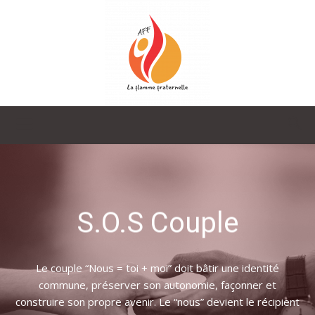
La
Flamme
S.O.S Couple
Fraternelle
Le couple “Nous = toi + moi” doit bâtir une identité
commune, préserver son autonomie, façonner et
construire son propre avenir. Le “nous” devient le récipient