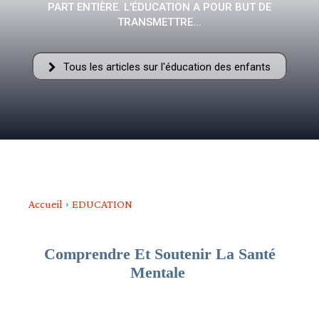
PART ENTIÈRE. L'ÉDUCATION A POUR BUT DE
–
TRANSMETTRE...
Tous les articles sur l'éducation des enfants
AFF
Accueil
EDUCATION
Comprendre Et Soutenir La Santé
Mentale