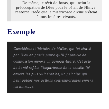
De même, le récit de Jonas, qui inclut la
préoccupation de Dieu pour le bétail de Ninive,
renforce l’idée que la miséricorde divine s’étend
à tous les êtres vivants.
Exemple
Considérons l’histoire de Moïse, qui fut choisi
par Dieu en partie parce qu’il fit preuve de
compassion envers un agneau égaré. Cet acte
de bonté reflète l’importance de la sensibilité
envers les plus vulnérables, un principe qui
peut guider nos actions contemporaines envers
les animaux.