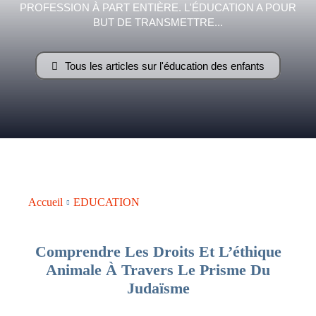
PROFESSION À PART ENTIÈRE. L'ÉDUCATION A POUR
–
BUT DE TRANSMETTRE...
Tous les articles sur l'éducation des enfants
AFF
Accueil
EDUCATION
Comprendre Les Droits Et L’éthique
Animale À Travers Le Prisme Du
Judaïsme