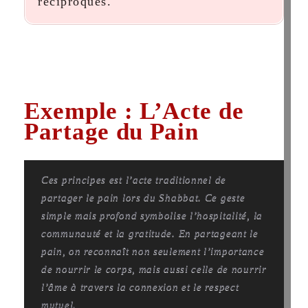
réciproques.
Exemple : L’Acte de
Partage du Pain
Ces principes est l’acte traditionnel de
partager le pain lors du Shabbat. Ce geste
simple mais profond symbolise l’hospitalité, la
communauté et la gratitude. En partageant le
pain, on reconnaît non seulement l’importance
de nourrir le corps, mais aussi celle de nourrir
l’âme à travers la connexion et le respect
mutuel.