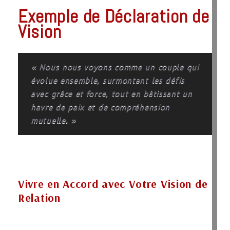
Exemple de Déclaration de
Vision
« Nous nous voyons comme un couple qui
évolue ensemble, surmontant les défis
avec grâce et force, tout en bâtissant un
havre de paix et de compréhension
mutuelle. »
Vivre en Accord avec Votre Vision de
Relation