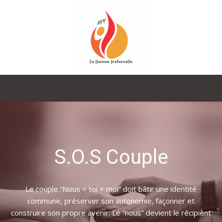
La
Flamme
S.O.S Couple
Fraternelle
Le couple “Nous = toi + moi” doit bâtir une identité
commune, préserver son autonomie, façonner et
construire son propre avenir. Le “nous” devient le récipient