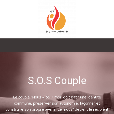
La
Flamme
S.O.S Couple
Fraternelle
Le couple “Nous = toi + moi” doit bâtir une identité
commune, préserver son autonomie, façonner et
construire son propre avenir. Le “nous” devient le récipient