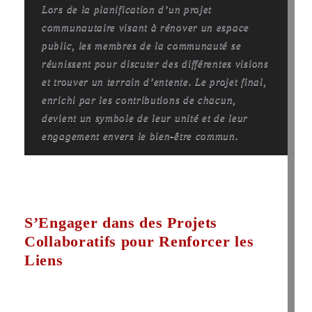
Lors de la planification d’un projet
communautaire visant à rénover un espace
public, les membres de la communauté se
réunissent pour discuter des différentes visions
et trouver un terrain d’entente. Le projet final,
enrichi par les contributions de chacun,
devient un symbole de leur unité et de leur
engagement envers le bien-être commun.
S’Engager dans des Projets
Collaboratifs pour Renforcer les
Liens