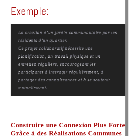
Exemple:
La création d’un jardin communautaire par les
résidents d’un quartier.
Ce projet collaboratif nécessite une
planification, un travail physique et un
entretien réguliers, encourageant les
participants à interagir régulièrement, à
partager des connaissances et à se soutenir
mutuellement.
Construire une Connexion Plus Forte
Grâce à des Réalisations Communes