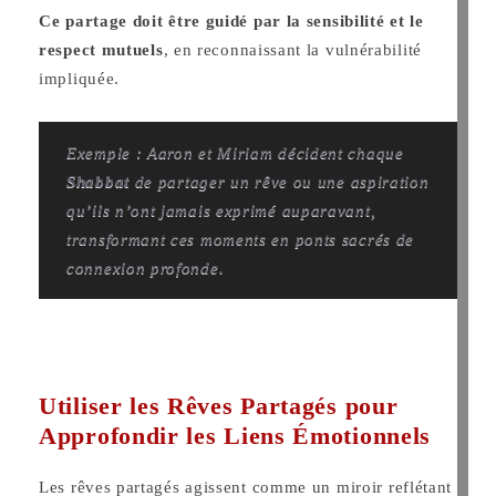
Ce partage doit être guidé par la sensibilité et le
respect mutuels
, en reconnaissant la vulnérabilité
impliquée.
Exemple : Aaron et Miriam décident chaque
Shabbat
de partager un rêve ou une aspiration
qu’ils n’ont jamais exprimé auparavant,
transformant ces moments en ponts sacrés de
connexion profonde.
Utiliser les Rêves Partagés pour
Approfondir les Liens Émotionnels
Les rêves partagés agissent comme un miroir reflétant