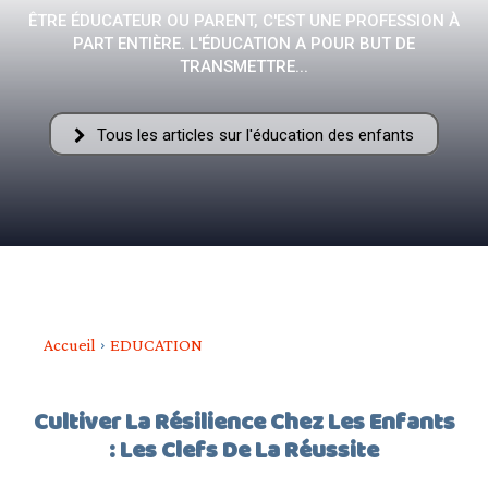
ÊTRE ÉDUCATEUR OU PARENT, C'EST UNE PROFESSION À
PART ENTIÈRE. L'ÉDUCATION A POUR BUT DE
–
TRANSMETTRE...
Tous les articles sur l'éducation des enfants
AFF
Accueil
EDUCATION
Cultiver La Résilience Chez Les Enfants
: Les Clefs De La Réussite