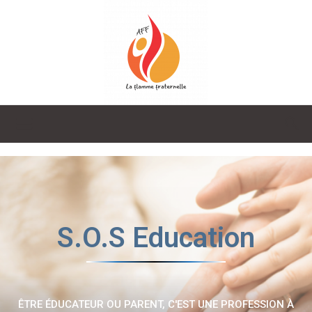
La
Flamme
S.O.S Education
Fraternelle
ÊTRE ÉDUCATEUR OU PARENT, C'EST UNE PROFESSION À