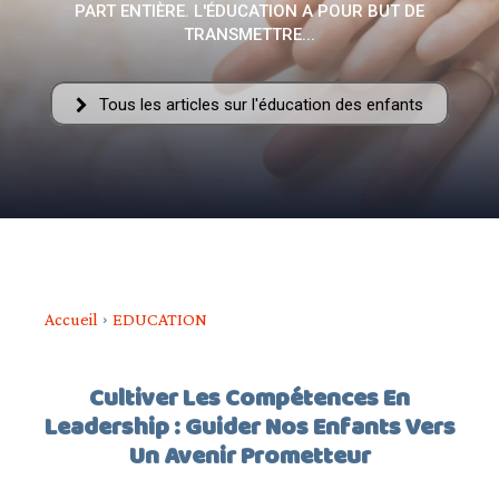
PART ENTIÈRE. L'ÉDUCATION A POUR BUT DE
–
TRANSMETTRE...
Tous les articles sur l'éducation des enfants
AFF
Accueil
EDUCATION
Cultiver Les Compétences En
Leadership : Guider Nos Enfants Vers
Un Avenir Prometteur