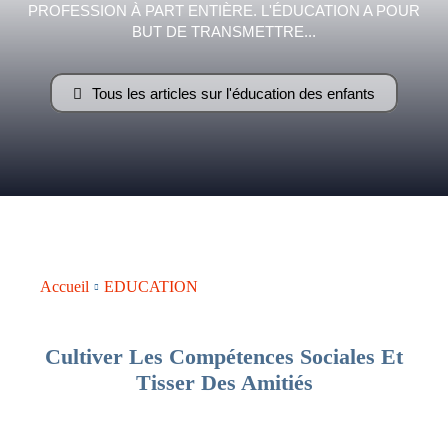
PROFESSION À PART ENTIÈRE. L'ÉDUCATION A POUR
–
BUT DE TRANSMETTRE...
Tous les articles sur l'éducation des enfants
AFF
Accueil
EDUCATION
Cultiver Les Compétences Sociales Et
Tisser Des Amitiés