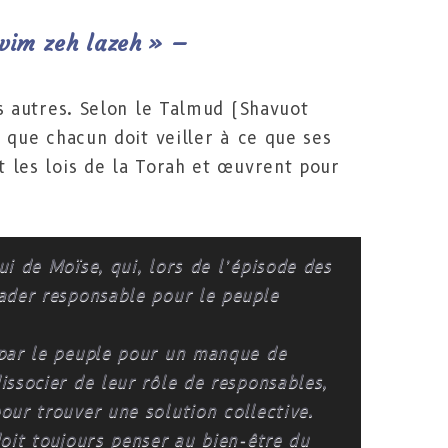
evim zeh lazeh »
–
es autres. Selon le Talmud (Shavuot
e que chacun doit veiller à ce que ses
t les lois de la Torah et œuvrent pour
ui de Moïse, qui, lors de l’épisode des
eader responsable pour le peuple
 par le peuple pour un manque de
issocier de leur rôle de responsables,
our trouver une solution collective.
doit toujours penser au bien-être du