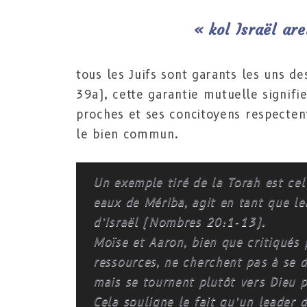
« kol Israël ar
tous les Juifs sont garants les uns d
39a), cette garantie mutuelle signifi
proches et ses concitoyens respecten
le bien commun.
Un exemple tiré de la Torah est cel
eaux de Mériba, agit en tant que l
d’Israël (Nombres 20:1-13).
Moïse et Aaron, bien que critiqués
ressources, ne cherchent pas à se d
mais se tournent plutôt vers Dieu p
Cela souligne le fait qu’un leader 