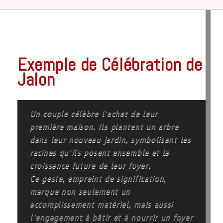
Exemple de Célébration de
Jalon
Un couple célèbre l’achat de leur
première maison. Ils plantent un arbre
dans leur nouveau jardin, symbolisant les
racines qu’ils posent ensemble et la
croissance future de leur foyer.
Ce geste, empreint de signification,
marque non seulement un
accomplissement matériel, mais aussi
l’engagement à bâtir et à nourrir un foyer