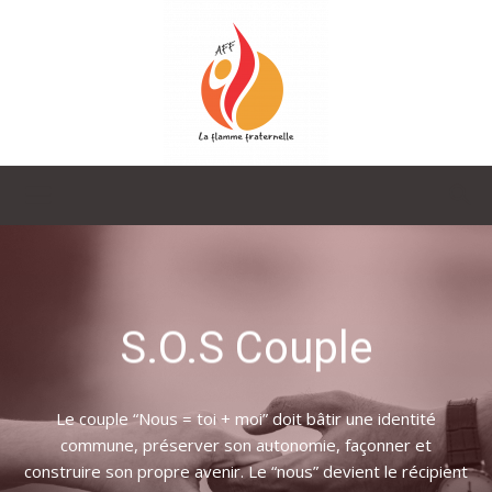
La
Flamme
S.O.S Couple
Fraternelle
Le couple “Nous = toi + moi” doit bâtir une identité
commune, préserver son autonomie, façonner et
construire son propre avenir. Le “nous” devient le récipient