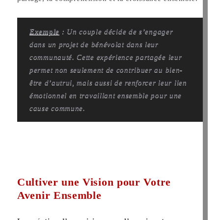
Exemple
: Un couple décide de s’engager
dans un projet de bénévolat dans leur
communauté. Cette expérience partagée leur
permet non seulement de contribuer au bien-
être d’autrui, mais aussi de renforcer leur lien
émotionnel en travaillant ensemble pour une
cause commune.
Cultiver une Vision pour Votre
Avenir Ensemble