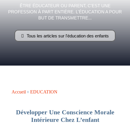
ÊTRE ÉDUCATEUR OU PARENT, C'EST UNE
PROFESSION À PART ENTIÈRE. L'ÉDUCATION A POUR
–
BUT DE TRANSMETTRE...
Tous les articles sur l'éducation des enfants
AFF
Accueil
EDUCATION
Développer Une Conscience Morale
Intérieure Chez L’enfant