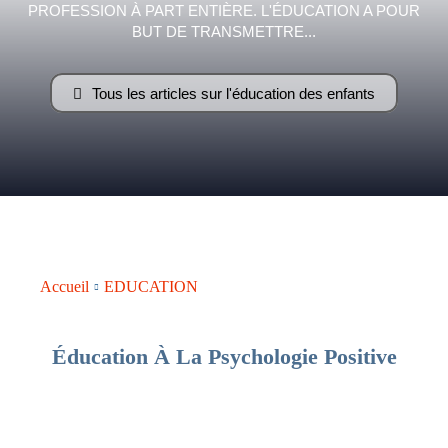
PROFESSION À PART ENTIÈRE. L'ÉDUCATION A POUR
–
BUT DE TRANSMETTRE...
Tous les articles sur l'éducation des enfants
AFF
Accueil
EDUCATION
Éducation À La Psychologie Positive