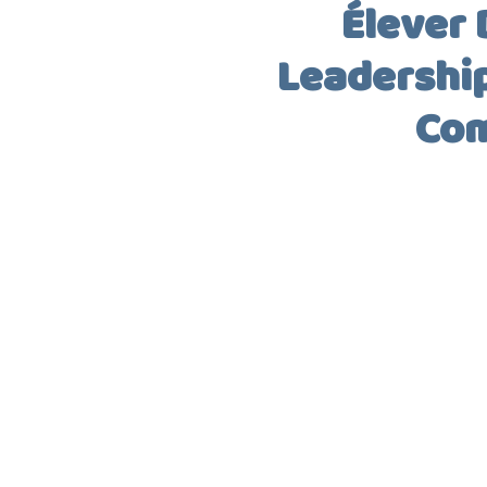
Élever
Leadership 
Com