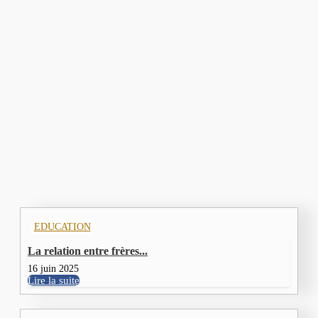
EDUCATION
La relation avec les...
30 mai 2025
EDUCATION
Les relations avec les...
30 mai 2025
Nous contacter
DERNIERS ARTICLES
EDUCATION
La relation entre frères...
16 juin 2025
Lire la suite