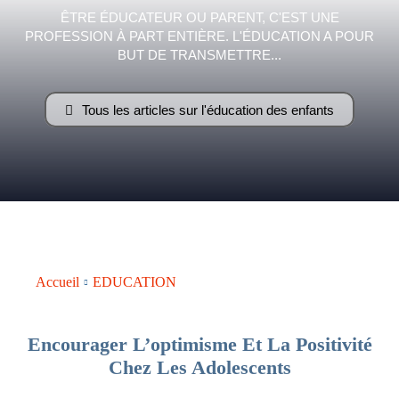
ÊTRE ÉDUCATEUR OU PARENT, C'EST UNE
PROFESSION À PART ENTIÈRE. L'ÉDUCATION A POUR
–
BUT DE TRANSMETTRE...
Tous les articles sur l'éducation des enfants
AFF
Accueil
EDUCATION
Encourager L’optimisme Et La Positivité
Chez Les Adolescents