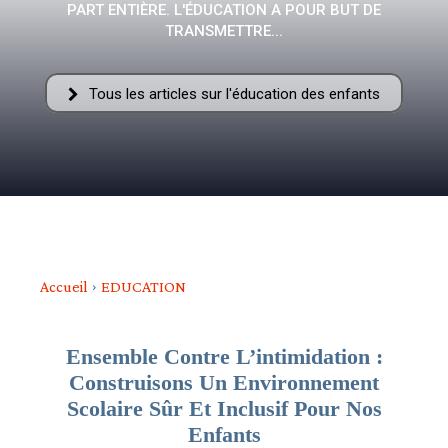
PART ENTIÈRE. L'ÉDUCATION A POUR BUT DE
–
TRANSMETTRE...
Tous les articles sur l'éducation des enfants
AFF
Accueil
EDUCATION
Ensemble Contre L’intimidation :
Construisons Un Environnement
Scolaire Sûr Et Inclusif Pour Nos
Enfants