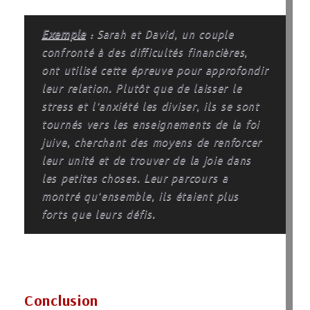
Exemple
: Sarah et David, un couple
confronté à des difficultés financières,
ont utilisé cette épreuve pour approfondir
leur relation. Plutôt que de laisser le
stress et l’anxiété les diviser, ils se sont
tournés vers les enseignements de la foi
juive, cherchant des moyens de renforcer
leur unité et de trouver de la joie dans
les petites choses. Leur parcours a
montré qu’ensemble, ils étaient plus
forts que leurs défis.
Conclusion