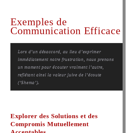
Exemples de
Communication Efficace
Lors d’un désaccord, au lieu d’exprimer
immédiatement notre frustration, nous prenons
un moment pour écouter vraiment l’autre,
reflétant ainsi la valeur juive de l’écoute
(‘Shema’).
Explorer des Solutions et des
Compromis Mutuellement
Acceptables