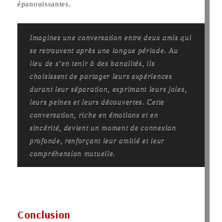
épanouissantes.
I
maginez une conversation entre deux amis qui
se retrouvent après une longue période. Au
lieu de s’en tenir à des banalités, ils
choisissent de partager leurs expériences
durant leur séparation, exprimant leurs joies,
leurs peines et leurs découvertes. Cette
conversation, riche en émotions et en
sincérité, devient un moment de connexion
profonde, renforçant leur amitié et leur
compréhension mutuelle.
Conclusion