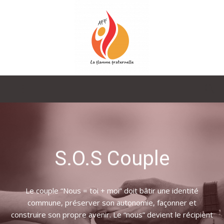
La
Flamme
S.O.S Couple
Fraternelle
Le couple “Nous = toi + moi” doit bâtir une identité
commune, préserver son autonomie, façonner et
construire son propre avenir. Le “nous” devient le récipient