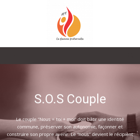
La
Flamme
S.O.S Couple
Fraternelle
Le couple “Nous = toi + moi” doit bâtir une identité
commune, préserver son autonomie, façonner et
construire son propre avenir. Le “nous” devient le récipient