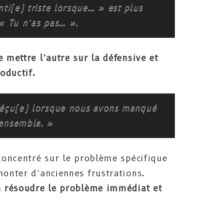
nti(e) triste lorsque… » est plus
 « Tu n’as pas… ».
 mettre l’autre sur la défensive et
oductif.
 déçu(e) lorsque nous avons manqué
 ensemble. »
 concentré sur le problème spécifique
monter d’anciennes frustrations.
 à résoudre le problème immédiat et