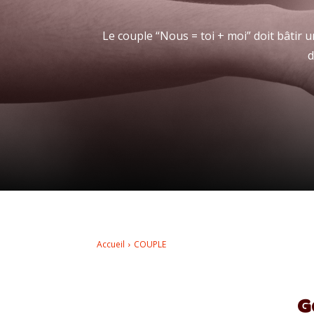
Le couple “Nous = toi + moi” doit bâtir
d
Accueil
COUPLE
G