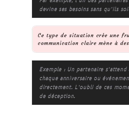
Par exemple, l’un des partenaires
devine ses besoins sans qu’ils so
Ce type de situation crée une fr
communication claire mène à de
Exemple : Un partenaire s’attend 
chaque anniversaire ou événement
directement. L’oubli de ces mome
de déception.