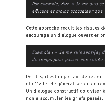
Par exemple, dire « Je me suis se
efficace et moins accusateur que
Cette approche réduit les risques de
encourage un dialogue ouvert et pr
Exemple : « Je me suis senti(e)
de temps pour passer une soirée
De plus, il est important de rester
et d’éviter de généraliser ou de re
Un dialogue constructif doit viser
non à accumuler les griefs passés.