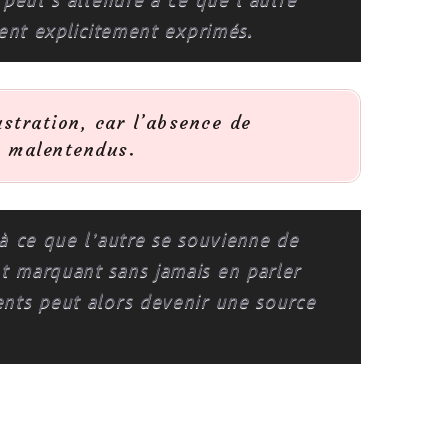
 peut s’attendre à ce que l’autre
ient explicitement exprimés.
ustration, car l’absence de
s malentendus.
à ce que l’autre se souvienne de
 marquant sans jamais en parler
nts peut alors devenir une source