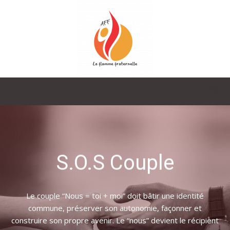
La
Flamme
S.O.S Couple
Fraternelle
Le couple “Nous = toi + moi” doit bâtir une identité
commune, préserver son autonomie, façonner et
construire son propre avenir. Le “nous” devient le récipient