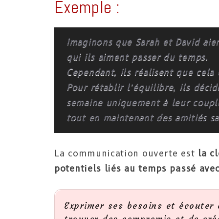
Exemple :
Imaginons que Sarah et David ai
qui ils aiment passer du temps.
Cependant, ils réalisent que cela
Pour rétablir l’équilibre, ils déci
semaine uniquement à leur couple, 
tout en maintenant des amitiés sa
La communication ouverte est
la c
potentiels liés au temps passé avec
Exprimer ses besoins et écouter
trouver des compromis et de cré