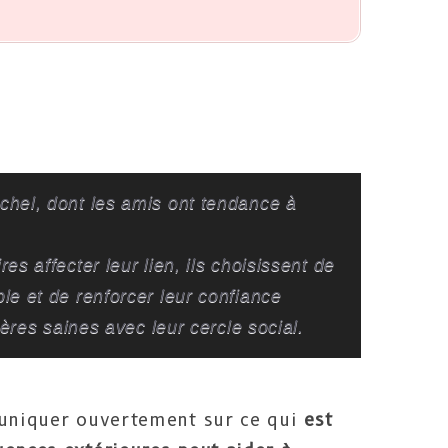
chel, dont les amis ont tendance à
s affecter leur lien, ils choisissent de
le et de renforcer leur confiance
ières saines avec leur cercle social.
muniquer ouvertement sur ce qui
est