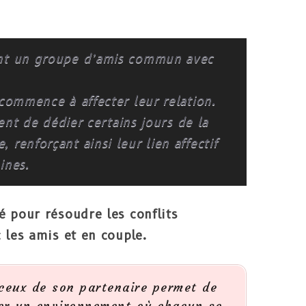
ent un groupe d’amis commun avec
 commence à affecter leur relation.
dent de dédier certains jours de la
renforçant ainsi leur lien affectif
ines.
lé pour résoudre les conflits
 les amis et en couple.
 ceux de son partenaire permet de
er un environnement où chacun se