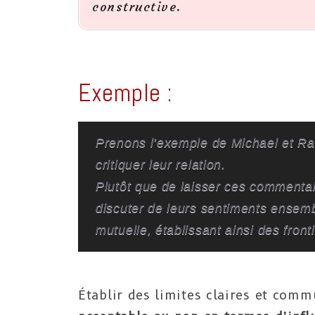
constructive.
Exemple :
Prenons l’exemple de Michael et Ra
critiquer leur relation.
Plutôt que de laisser ces commentaire
discuter de leurs sentiments ensemb
mutuelle, établissant ainsi des front
Établir des limites claires et com