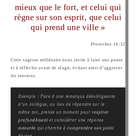
mieux que le fort, et celui qui
règne sur son esprit, que celui
qui prend une ville »
Proverbes 16:32
Cette sagesse millénaire nous invite à faire une pause
et à réfléchir avant de réagir, évitant ainsi d’aggraver
les tensions.
Exemple : Face à une remarque désobligeante
d’un collègue, au lieu de répondre sur le
même ton, prenez un moment pour
respirer
profondément
et considérer une réponse
mesurée
qui cherche à
comprendre son point
de vue
.