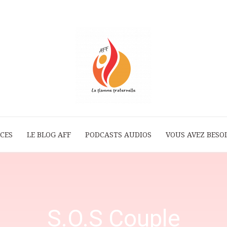
ICES
LE BLOG AFF
PODCASTS AUDIOS
La
VOUS AVEZ BESOI
Flamme
S.O.S Couple