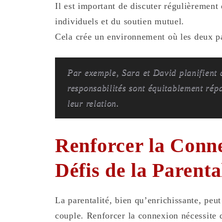
Il est important de discuter régulièrement 
individuels et du soutien mutuel.
Cela crée un environnement où les deux par
Par exemple, Sara et David planifient 
responsabilités sont équitablement répa
leur relation.
Renforcer la Conn
Défis de la Parenta
La parentalité, bien qu’enrichissante, peut
couple. Renforcer la connexion nécessite 