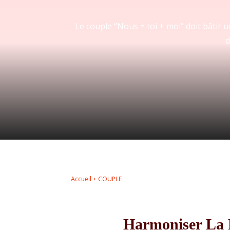
Le couple “Nous = toi + moi” doit bâtir
d
Accueil
COUPLE
Harmoniser La P