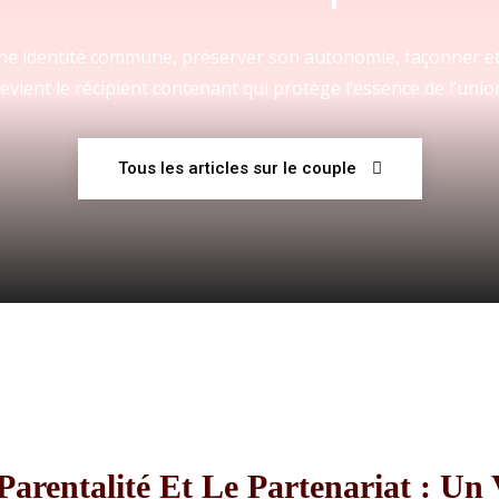
 une identité commune, préserver son autonomie, façonner et
evient le récipient contenant qui protège l’essence de l’unio
Fraternelle
Tous les articles sur le couple
–
AFF
arentalité Et Le Partenariat : Un