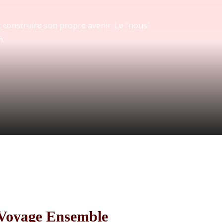
 construire son propre avenir. Le “nous”
n.
 Voyage Ensemble