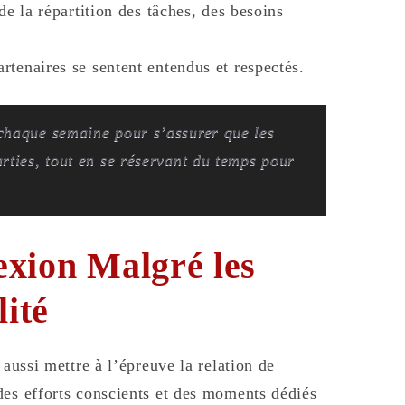
de la répartition des tâches, des besoins
tenaires se sentent entendus et respectés.
chaque semaine pour s’assurer que les
rties, tout en se réservant du temps pour
exion Malgré les
lité
 aussi mettre à l’épreuve la relation de
des efforts conscients et des moments dédiés