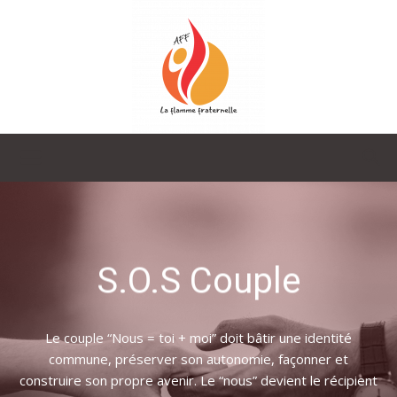
La
Flamme
S.O.S Couple
Fraternelle
Le couple “Nous = toi + moi” doit bâtir une identité
commune, préserver son autonomie, façonner et
construire son propre avenir. Le “nous” devient le récipient