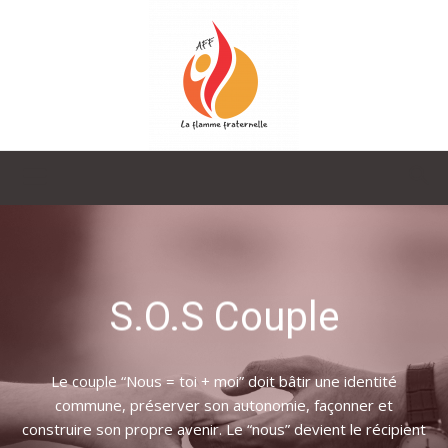
La
Flamme
S.O.S Couple
Fraternelle
Le couple “Nous = toi + moi” doit bâtir une identité
commune, préserver son autonomie, façonner et
construire son propre avenir. Le “nous” devient le récipient