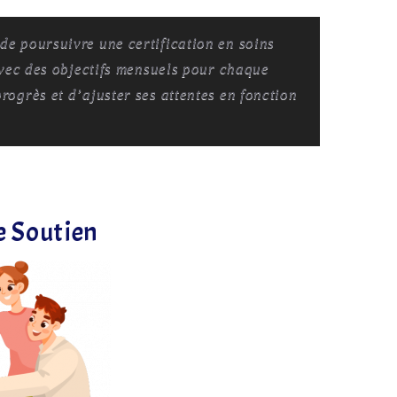
de poursuivre une certification en soins
 avec des objectifs mensuels pour chaque
progrès et d’ajuster ses attentes en fonction
e Soutien