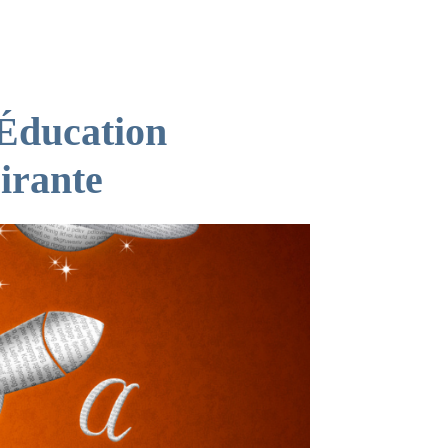
’Éducation
irante