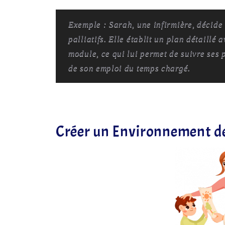
Exemple : Sarah, une infirmière, décide 
palliatifs. Elle établit un plan détaillé
module, ce qui lui permet de suivre ses 
de son emploi du temps chargé.
Créer un Environnement d