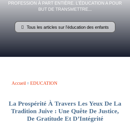
PROFESSION À PART ENTIÈRE. L'ÉDUCATION A POUR
–
BUT DE TRANSMETTRE...
Tous les articles sur l'éducation des enfants
AFF
Accueil
EDUCATION
La Prospérité À Travers Les Yeux De La
Tradition Juive : Une Quête De Justice,
De Gratitude Et D’Intégrité