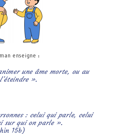
hman enseigne :
ranimer une âme morte, ou au
l’éteindre »
.
sonnes : celui qui parle, celui
ui sur qui on parle »
.
hin 15b)