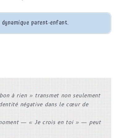
la dynamique parent-enfant.
s bon à rien » transmet non seulement
 identité négative dans le cœur de
moment — « Je crois en toi » — peut