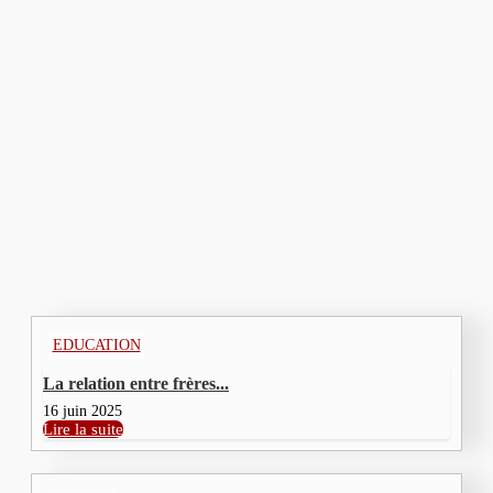
15 juin 2025
DÉVELOPPEMENT PERSONNEL
La retraite et la...
13 juin 2025
Nous contacter
DERNIERS ARTICLES
EDUCATION
La relation entre frères...
16 juin 2025
Lire la suite