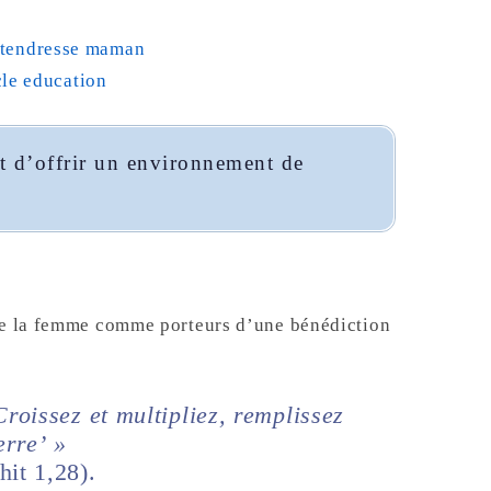
t d’offrir un environnement de
 de la femme comme porteurs d’une bénédiction
‘Croissez et multipliez, remplissez
erre’ »
hit 1,28).