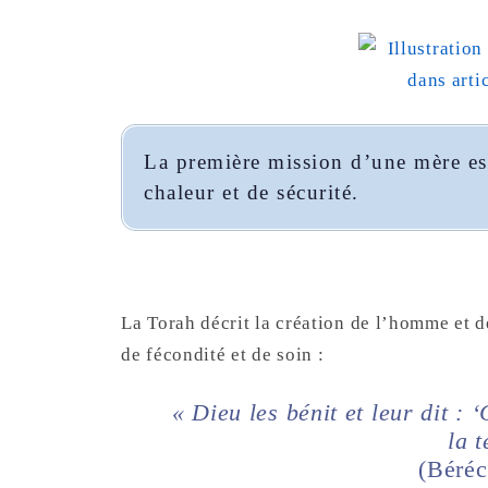
La première mission d’une mère es
chaleur et de sécurité.
La Torah décrit la création de l’homme et
de fécondité et de soin :
« Dieu les bénit et leur dit : 
la t
(Béréc