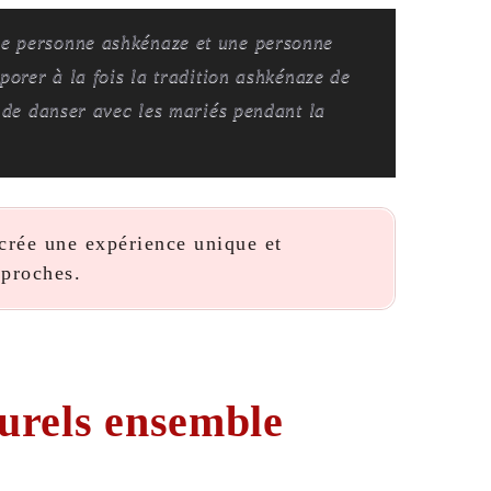
ne personne ashkénaze et une personne
porer à la fois la tradition ashkénaze de
e de danser avec les mariés pendant la
 crée une expérience unique et
 proches.
turels ensemble