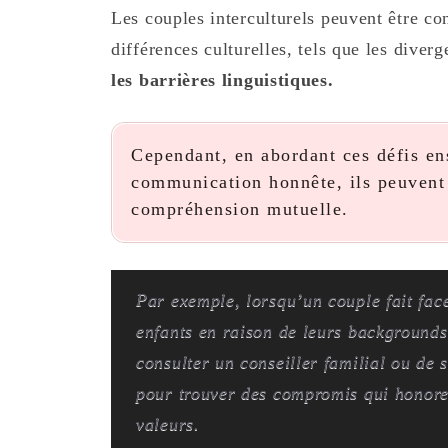
Les couples interculturels peuvent être co
différences culturelles, tels que les diver
les barrières linguistiques.
Cependant, en abordant ces défis en
communication honnête, ils peuvent r
compréhension mutuelle.
Par exemple, lorsqu’un couple fait fac
enfants en raison de leurs backgrounds 
consulter un conseiller familial ou de
pour trouver des compromis qui honorent
valeurs.