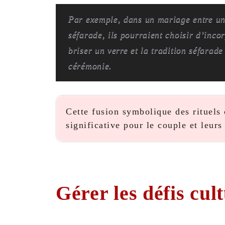
Par exemple, dans un mariage entre u
séfarade, ils pourraient choisir d’incor
briser un verre et la tradition séfarad
cérémonie.
Cette fusion symbolique des rituels
significative pour le couple et leurs
Gérer les défis cul