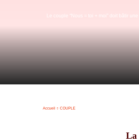
Le couple “Nous = toi + moi” doit bâtir un
Accueil
COUPLE
La 