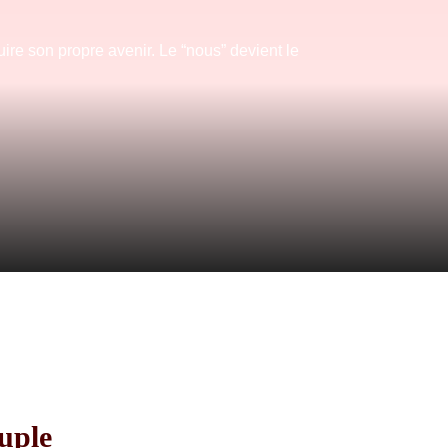
ire son propre avenir. Le “nous” devient le
uple