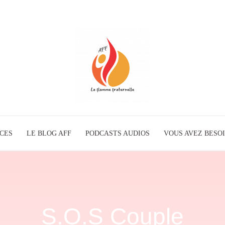
ICES
LE BLOG AFF
PODCASTS AUDIOS
La
VOUS AVEZ BESOI
Flamme
S.O.S Couple