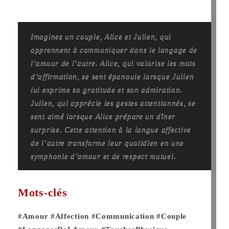
Imaginez un couple, Alice et Julien, qui
apprennent à communiquer dans le langage de
l’amour de l’autre. Alice, qui valorise les mots
d’affirmation, se sent épanouie lorsque Julien
lui exprime sa gratitude et son admiration.
Julien, qui apprécie les gestes attentionnés, se
sent aimé lorsque Alice prépare un dîner
surprise. Cette attention à la langue affective
de l’autre transforme leur quotidien en une
symphonie d’amour et de respect mutuel.
Mots-clés
#Amour
#Affection
#Communication
#Couple