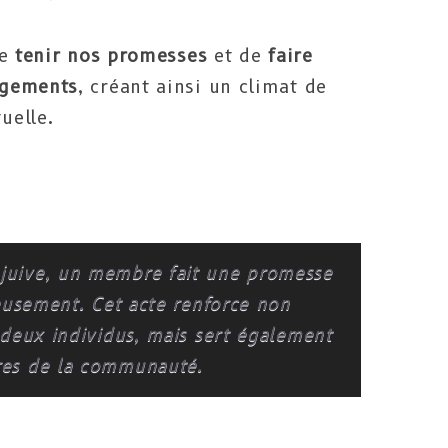
e
tenir nos promesses
et de
faire
agements
, créant ainsi un climat de
uelle.
juive, un membre fait une promesse
eusement. Cet acte renforce non
 deux individus, mais sert également
res de la communauté.