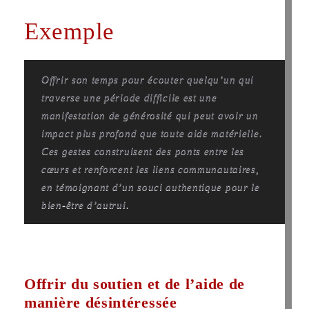
Exemple
Offrir son temps pour écouter quelqu’un qui
traverse une période difficile est une
manifestation de générosité qui peut avoir un
impact plus profond que toute aide matérielle.
Ces gestes construisent des ponts entre les
cœurs et renforcent les liens communautaires,
en témoignant d’un souci authentique pour le
bien-être d’autrui.
Offrir du soutien et de l’aide de
manière désintéressée