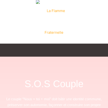
La
Flamme
S.O.S Couple
Fraternelle
Le couple “Nous = toi + moi” doit bâtir une identité commune,
préserver son autonomie, façonner et construire son propre