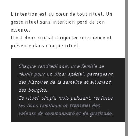
L’intention est au cœur de tout rituel. Un
geste rituel sans intention perd de son
essence.
Il est donc crucial d’injecter conscience et
présence dans chaque rituel.
Chaque vendredi soir, une famille se
réunit pour un dîner spécial, partageant
des histoires de la semaine et allumant
des bougies.
Ce rituel, simple mais puissant, renforce
les liens familiaux et
transmet des
valeurs de communauté et de gratitude
.