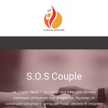
La
Flamme
S.O.S Couple
Fraternelle
Le couple “Nous = toi + moi” doit bâtir une identité
commune, préserver son autonomie, façonner et
construire son propre avenir. Le “nous” devient le récipient