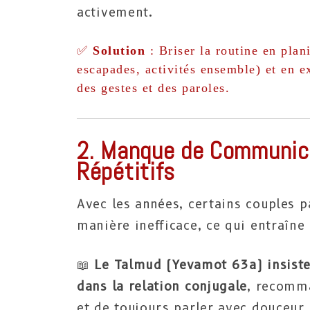
activement.
✅
Solution
: Briser la routine en plan
escapades, activités ensemble) et en 
des gestes et des paroles.
2. Manque de Communica
Répétitifs
Avec les années, certains couples
manière inefficace, ce qui entraîne
📖
Le Talmud (Yevamot 63a) insiste
dans la relation conjugale
, recomma
et de toujours parler avec douceur​.