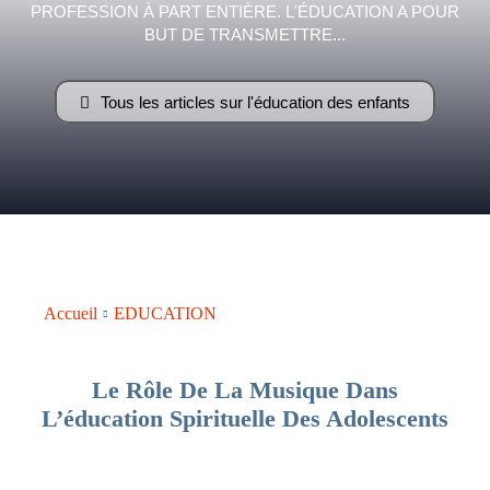
PROFESSION À PART ENTIÈRE. L'ÉDUCATION A POUR
–
BUT DE TRANSMETTRE...
Tous les articles sur l'éducation des enfants
AFF
Accueil
EDUCATION
Le Rôle De La Musique Dans
L’éducation Spirituelle Des Adolescents