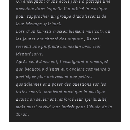
Un enseignant d’une école juive a partagé une
anecdote dans laquelle il a utilisé la musique
pour rapprocher un groupe d’adolescents de
leur héritage spirituel.
Lors d’un
kumsitz
(rassemblement musical), où
les jeunes ont chanté des
nigunim
, ils ont
ressenti une profonde connexion avec leur
identité juive.
Après cet événement, l’enseignant a remarqué
que beaucoup d’entre eux avaient commencé à
participer plus activement aux prières
quotidiennes et à poser des questions sur les
textes sacrés, montrant ainsi que la musique
avait non seulement renforcé leur spiritualité,
mais aussi ravivé leur intérêt pour l’étude de la
Torah.