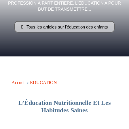
PROFESSION À PART ENTIÈRE. L'ÉDUCATION A POUR
–
BUT DE TRANSMETTRE...
Tous les articles sur l'éducation des enfants
AFF
Accueil
EDUCATION
L’Éducation Nutritionnelle Et Les
Habitudes Saines