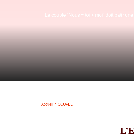
Le couple “Nous = toi + moi” doit bâtir un
Accueil
COUPLE
L’E