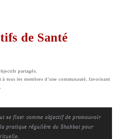
tifs de Santé
jectifs partagés.
ient à tous les membres d’une communauté, favorisant
.
t se fixer comme objectif de promouvoir
 la pratique régulière du Shabbat pour
rituelle.