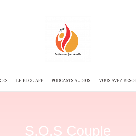
ICES
LE BLOG AFF
PODCASTS AUDIOS
La
VOUS AVEZ BESOI
Flamme
S.O.S Couple