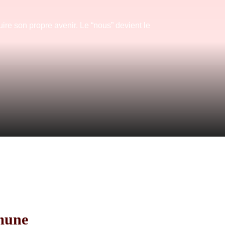
ire son propre avenir. Le “nous” devient le
mune